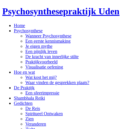
Psychosynthesepraktijk Uden
Home
Psychosynthese
Wanneer Psychosynthese
Een eerste kennismaking
Je eigen mythe
Een pijnlijk leven
De kracht van innerlijke stilte
Praktijkvoorbeeld
Visualisatie oefening
Hoe en wat
Wat kost het mij?
Waar vinden de gesprekken plaats?
De Praktijk
Een sfeerimpressie
Shambhala Reiki
Gedichten
De Reis
Spiritueel Ontwaken
Zien
Veranderen