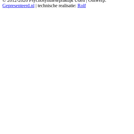
© 2012-2026 Psychosynthesepraktijk Uden | Ontwerp:
Gepresenteerd.nl
| technische realisatie:
Rolf