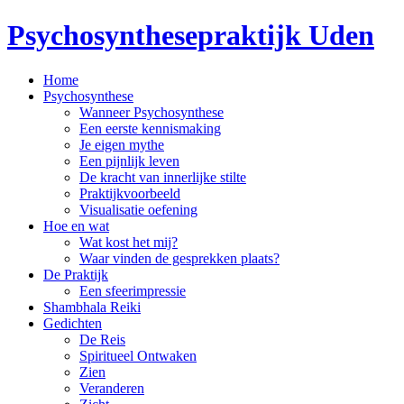
Psychosynthesepraktijk Uden
Home
Psychosynthese
Wanneer Psychosynthese
Een eerste kennismaking
Je eigen mythe
Een pijnlijk leven
De kracht van innerlijke stilte
Praktijkvoorbeeld
Visualisatie oefening
Hoe en wat
Wat kost het mij?
Waar vinden de gesprekken plaats?
De Praktijk
Een sfeerimpressie
Shambhala Reiki
Gedichten
De Reis
Spiritueel Ontwaken
Zien
Veranderen