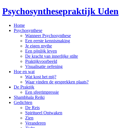
Psychosynthesepraktijk Uden
Home
Psychosynthese
Wanneer Psychosynthese
Een eerste kennismaking
Je eigen mythe
Een pijnlijk leven
De kracht van innerlijke stilte
Praktijkvoorbeeld
Visualisatie oefening
Hoe en wat
Wat kost het mij?
Waar vinden de gesprekken plaats?
De Praktijk
Een sfeerimpressie
Shambhala Reiki
Gedichten
De Reis
Spiritueel Ontwaken
Zien
Veranderen