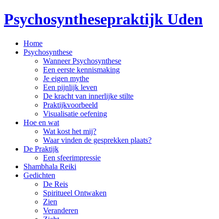
Psychosynthesepraktijk Uden
Home
Psychosynthese
Wanneer Psychosynthese
Een eerste kennismaking
Je eigen mythe
Een pijnlijk leven
De kracht van innerlijke stilte
Praktijkvoorbeeld
Visualisatie oefening
Hoe en wat
Wat kost het mij?
Waar vinden de gesprekken plaats?
De Praktijk
Een sfeerimpressie
Shambhala Reiki
Gedichten
De Reis
Spiritueel Ontwaken
Zien
Veranderen