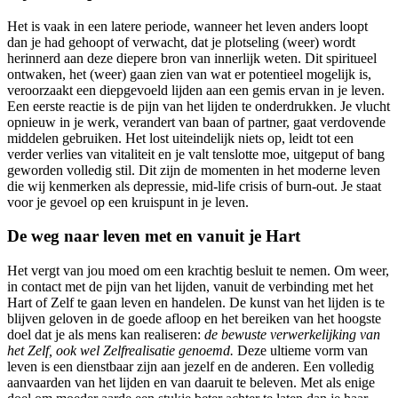
Het is vaak in een latere periode, wanneer het leven anders loopt
dan je had gehoopt of verwacht, dat je plotseling (weer) wordt
herinnerd aan deze diepere bron van innerlijk weten. Dit spiritueel
ontwaken, het (weer) gaan zien van wat er potentieel mogelijk is,
veroorzaakt een diepgevoeld lijden aan een gemis ervan in je leven.
Een eerste reactie is de pijn van het lijden te onderdrukken. Je vlucht
opnieuw in je werk, verandert van baan of partner, gaat verdovende
middelen gebruiken. Het lost uiteindelijk niets op, leidt tot een
verder verlies van vitaliteit en je valt tenslotte moe, uitgeput of bang
geworden volledig stil. Dit zijn de momenten in het moderne leven
die wij kenmerken als depressie, mid-life crisis of burn-out. Je staat
voor je gevoel op een kruispunt in je leven.
De weg naar leven met en vanuit je Hart
Het vergt van jou moed om een krachtig besluit te nemen. Om weer,
in contact met de pijn van het lijden, vanuit de verbinding met het
Hart of Zelf te gaan leven en handelen. De kunst van het lijden is te
blijven geloven in de goede afloop en het bereiken van het hoogste
doel dat je als mens kan realiseren:
de bewuste verwerkelijking van
het Zelf, ook wel Zelfrealisatie genoemd.
Deze ultieme vorm van
leven is een dienstbaar zijn aan jezelf en de anderen. Een volledig
aanvaarden van het lijden en van daaruit te beleven. Met als enige