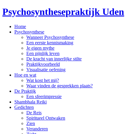
Psychosynthesepraktijk Uden
Home
Psychosynthese
Wanneer Psychosynthese
Een eerste kennismaking
Je eigen mythe
Een pijnlijk leven
De kracht van innerlijke stilte
Praktijkvoorbeeld
Visualisatie oefening
Hoe en wat
Wat kost het mij?
Waar vinden de gesprekken plaats?
De Praktijk
Een sfeerimpressie
Shambhala Reiki
Gedichten
De Reis
Spiritueel Ontwaken
Zien
Veranderen